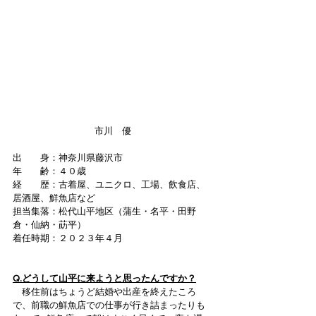
市川　優
出　　身：神奈川県藤沢市
年　　齢：４０歳
経　　歴：古着屋、ユニクロ、工場、飲食店、
居酒屋、鮮魚店など
担当集落：松代山平地区（蒲生・名平・田野
倉・仙納・莇平）
着任時期：２０２３年４月
Q.どうして山平に来ようと思ったんですか？
　移住前はちょうど結婚や出産を終えたころ
で、前職の鮮魚店での仕事が行き詰まったりも