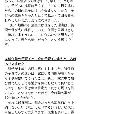
あって…鮮魚店って朝はすごく早くて、夜も遅
い。子どもの成長は早くて、「この１日を逃し
たらこの日の息子にはもう会えない」から、子
どもの成長をちゃんと近くで見たくて田舎暮ら
しをしたいと思うようになりました。
　（山平地区の）蒲生に移住をした理由は、義
理の母が先に移住していて、何回か里帰りとし
て遊びに来るうちにここに住みたいと思うよう
になって。来たら蒲生だった、という感じで
す。
Q.移住前の子育てと、今の子育て…違うところは
ありますか？
　息子が１歳半の時に移住をしました。移住前
の子育てとの違いは、家にいる時間が増えたか
ら子供が懐いてくれたこと。あと、家の中で飛
び跳ねたりしても近所を気にしなくて良いとこ
ろです。移住前は集合住宅だったから周りを気
にしないといけなかったけど、今は隣の家が
50m先…とかだから。
　それに保育園は、都会だったら出産前から予
約しないといけなかったりするけれど、松代は
申請したらすぐに入れます。先生も多いし、雰