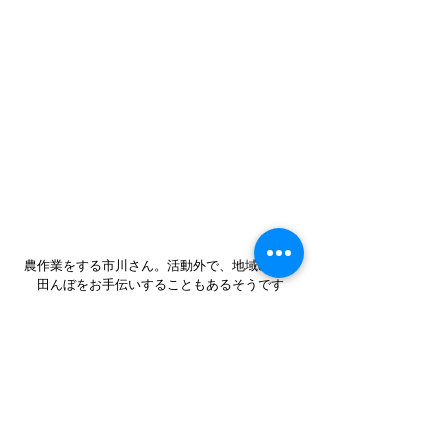
農作業をする市川さん。活動外で、地域の方の
田んぼをお手伝いすることもあるそうです
Q.最後に、移住や協力隊を検討している方にメ
ッセージをお願いします
　興味がある方、なんでも楽しめる方、とりあ
えず「やってみたい！」って気持ちがある方、
一回来てみてください。来てみたら案外どうに
でもなります。都会の普通の生活では思