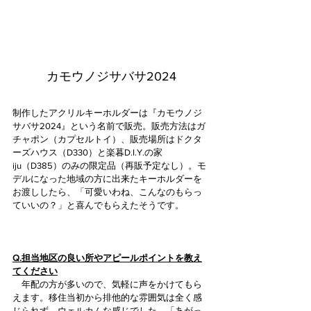
カモウノジサバサ2024
制作したアクリルキーホルダーは『カモウノジ
サバサ2024』という名前で販売。販売方法はガ
チャポン（カプセルトイ）、販売場所はドクタ
ーズハウス（D330）と楽暮D.I.Y.の家
iju（D385）のみの限定品（再販予定なし）。モ
デルになった地域の方に出来たキーホルダーを
お渡ししたら、「可愛いわね、こんなのもらっ
ていいの？」と喜んでもらえたそうです。
Q.担当地区の良い所やアピールポイントを教え
てください
　年配の方が多いので、気軽に声をかけてもら
えます。移住当初から排他的な雰囲気は全く感
じられず、ウェルカムな感じでした。「あがっ