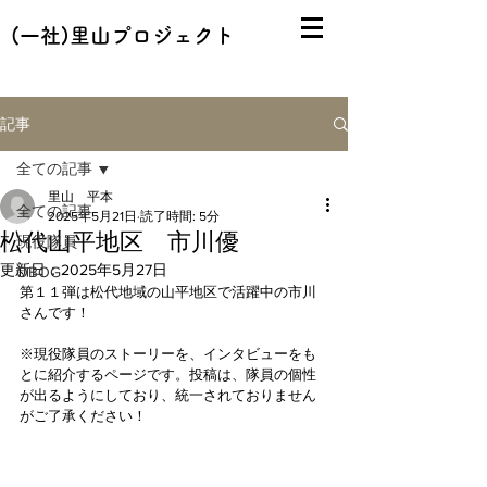
(一社)里山プロジェクト
記事
全ての記事
里山 平本
全ての記事
2025年5月21日
読了時間: 5分
松代山平地区 市川優
現役隊員
更新日：
2025年5月27日
OBOG
第１１弾は松代地域の山平地区で活躍中の市川
さんです！
※現役隊員のストーリーを、インタビューをも
とに紹介するページです。投稿は、隊員の個性
が出るようにしており、統一されておりません
がご了承ください！