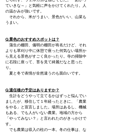
ていきな～」と気軽に声をかけてくれたり。人
の温かみが強いです。
　それから、米がうまい、景色がいい、山菜も
うまい。
Q.景色のおすすめスポットは？
　蒲生の棚田、儀明の棚田が有名だけど、それ
よりも草刈り中に休憩で座った何気ない場所か
ら見える景色がすごく良かったり。寺の掃除中
に石段に座って、苔を見て綺麗だなと思った
り。
　夏と冬で表情が全然違うのも面白いです。
Q.退任後の予定はありますか？
　生計をどうやって立てるかはずっと悩んでい
ましたが、移住して１年経ったときに、「農業
をやる」と宣言しました。場所はあるし、機械
もある、でも人がいない農業。地域の方から
「やってみない？」と言われたのがきっかけで
す。
　でも農業は収入の柱の一本。冬の仕事は、な