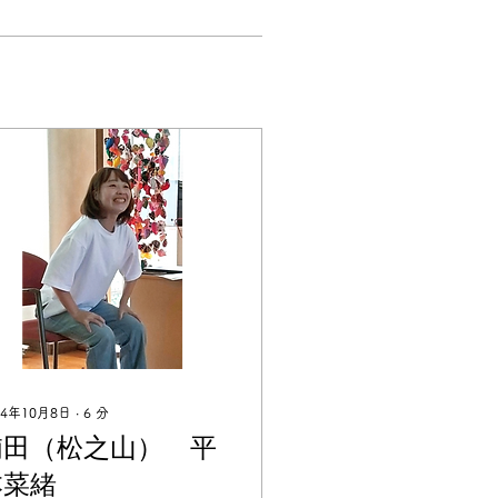
24年10月8日
∙
6
分
浦田（松之山） 平
本菜緒