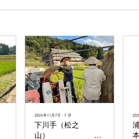
2024年11月7日
∙
7
分
20
区
下川手（松之
山）