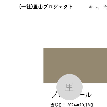
(一社)里山プロジェクト
ホーム
会
里山
里山 渡
プロフィール
0
フォロワ
登録日： 2024年10月8日