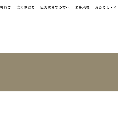
社概要
協力隊概要
協力隊希望の方へ
募集地域
おためし・イ
 渡辺
脚本
辺
ー
0
フォロー中