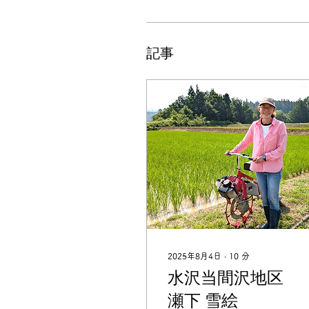
プロフィール
Events
記事
2025年8月4日
∙
10
分
水沢当間沢地
瀬下 雪絵