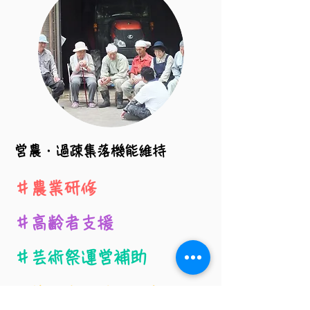
​営農・過疎集落機能維持
＃農業研修
＃高齢者支援
​＃芸術祭運営補助
＃第三者目線の提案