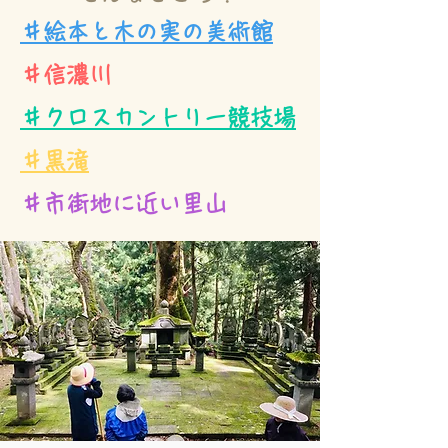
＃絵本と木の実の美術館
＃信濃川
＃クロスカントリー競技場
＃黒滝
＃市街地に近い里山