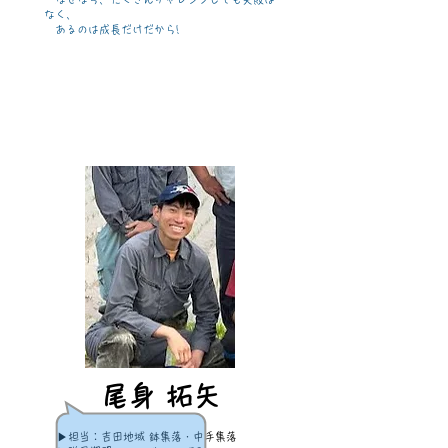
なく、
あるのは成長だけだから!
尾身 拓矢
▶担当：吉田地域 鉢集落・中手集落