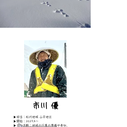
​市川 優
▶
担当：松代地域 山平地区
​▶開始：2023.
4～
▶​主な活動：地域の行事の準備や参加、