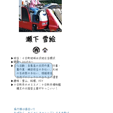
瀬下 雪絵
▶担当：十日町地域水沢地区当間沢
​▶開始：2023.
4～
▶​主な活動：各集落の共同作業・行事・
農作業・棚田保全の手伝い、大地
の芸術祭の手伝い、情報発信、
交流プロジェクトの立ち上げ運営
▶趣味：登山、料理、DIY
▶​十日町市のオススメ：十日町市博物館
​ 縄文の火焔型土器がかっこいい！
協力隊は面白い!!
なぜなら、たくさんチャレンジしても失敗は