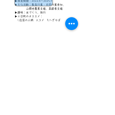
▶隊員期間：2022.4～2025.3
▶主な活動：集落行事・共同作業参加、
山間地農業支援、高齢者支援
▶趣味：米づくり、旅行
​▶十日町のオススメ：
1.住民の人柄 2.コメ 3.へぎそば
十日町の大自然の中で、あたたかい地域の中
で、「しっくり」くる暮らしを協力隊になって
送ることができるようになりました。少しでも
ご興味があれば、ぜひ一度、十日町に来てみて
ください。