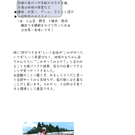
田畑の草刈りや年配の方々の支援、
冬場は地域の除雪など
▶趣味：お笑い、
ゲーム、子どもと遊ぶ
▶​十日町市のオススメ：
1.米 2.山菜・野菜 3.猪肉・熊肉
棚田で手間暇をかけて作ったお米
は世界一美味いです！
特に"何ができます"という自信や"これがやりた
いです"という希望はなく、地域の父ちゃん母
ちゃんたちに「これやってみるか？」と言われ
ることを続けてきた結果、自分の仕事にできる
ことが見つかってきました。
未経験のことに臆さず、おもしろそうだと思っ
て全部やってみる気持ちが、協力隊には大事な
ことだと思います。それから、十日町は子育て
する環境として最高ですよ。